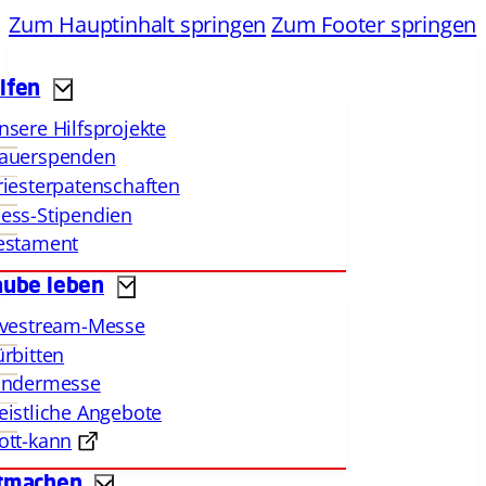
Zum Hauptinhalt springen
Zum Footer springen
lfen
nsere Hilfsprojekte
auerspenden
riesterpatenschaften
ess-Stipendien
estament
aube leben
ivestream-Messe
ürbitten
indermesse
eistliche Angebote
ott-kann
tmachen