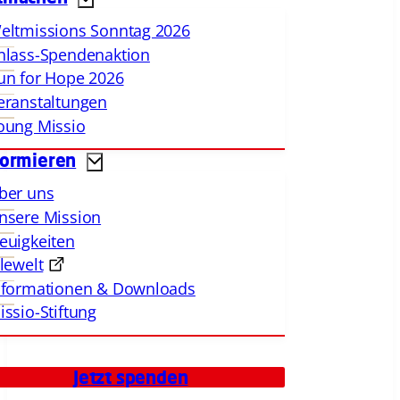
eltmissions Sonntag 2026
nlass-Spendenaktion
un for Hope 2026
eranstaltungen
oung Missio
formieren
ber uns
nsere Mission
euigkeiten
llewelt
nformationen & Downloads
issio-Stiftung
Jetzt spenden