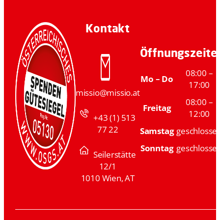
Kontakt
Öffnungszeite
08:00 –
Mo – Do
17:00
missio@missio.at
08:00 –
Freitag
12:00
+43 (1) 513
77 22
Samstag
geschlosse
Sonntag
geschlosse
Seilerstätte
12/1
1010 Wien, AT