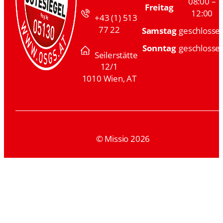
08:00 –
Freitag
12:00
+43 (1) 513
77 22
Samstag
geschlosse
Sonntag
geschlosse
Seilerstätte
12/1
1010 Wien, AT
© Missio 2026