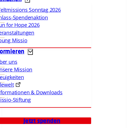
eltmissions Sonntag 2026
nlass-Spendenaktion
un for Hope 2026
eranstaltungen
oung Missio
formieren
ber uns
nsere Mission
euigkeiten
llewelt
nformationen & Downloads
issio-Stiftung
Jetzt spenden