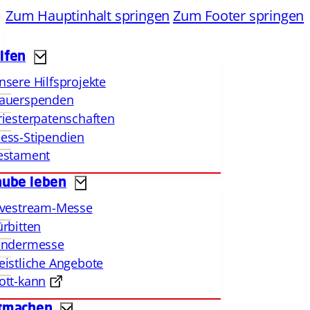
Zum Hauptinhalt springen
Zum Footer springen
lfen
nsere Hilfsprojekte
auerspenden
riesterpatenschaften
ess-Stipendien
estament
aube leben
ivestream-Messe
ürbitten
indermesse
eistliche Angebote
ott-kann
tmachen