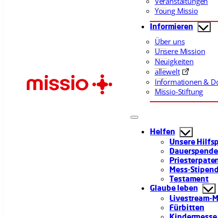
Veranstaltungen
Young Missio
Informieren
Über uns
Unsere Mission
Neuigkeiten
allewelt
Informationen & 
Missio-Stiftung
Helfen
Unsere Hilfs
Dauerspend
Priesterpate
Mess-Stipen
Testament
Glaube leben
Livestream-
Fürbitten
Kindermesse