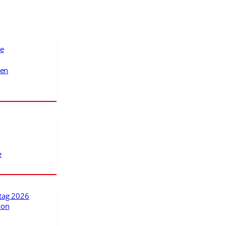
te
ten
e
tag 2026
ion