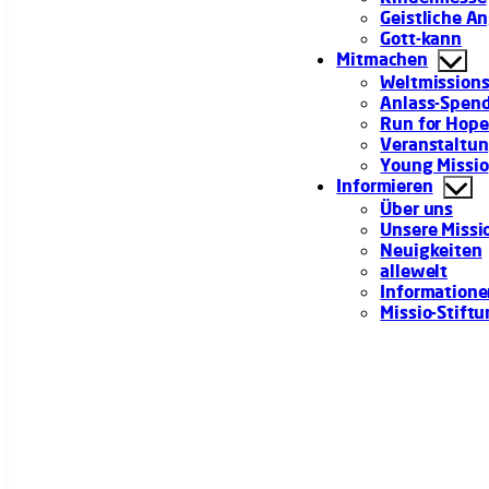
Geistliche A
Gott-kann
Mitmachen
Weltmission
Anlass-Spen
Run for Hop
Veranstaltu
Young Missio
Informieren
Über uns
Unsere Missi
Neuigkeiten
allewelt
Information
Missio-Stift