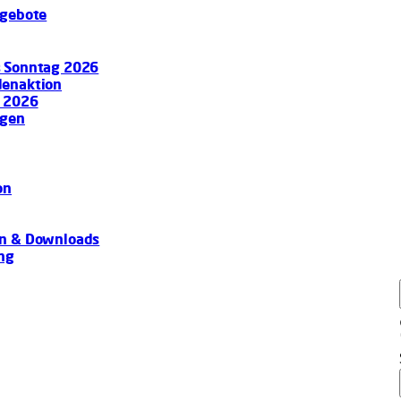
ngebote
s Sonntag 2026
denaktion
e 2026
ngen
on
en & Downloads
ung