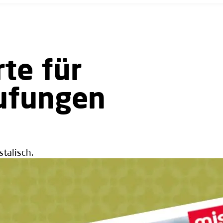
te für
rufungen
stalisch.