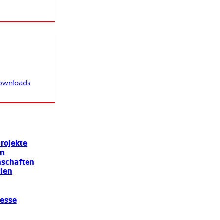
Downloads
projekte
en
nschaften
dien
Messe