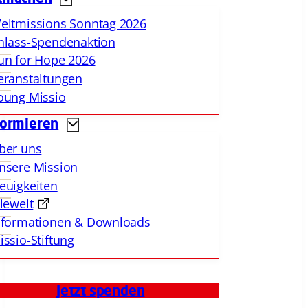
eltmissions Sonntag 2026
nlass-Spendenaktion
un for Hope 2026
eranstaltungen
oung Missio
formieren
ber uns
nsere Mission
euigkeiten
llewelt
nformationen & Downloads
issio-Stiftung
Jetzt spenden