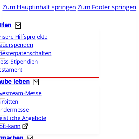
Zum Hauptinhalt springen
Zum Footer springen
lfen
nsere Hilfsprojekte
auerspenden
riesterpatenschaften
ess-Stipendien
estament
aube leben
ivestream-Messe
ürbitten
indermesse
eistliche Angebote
ott-kann
tmachen