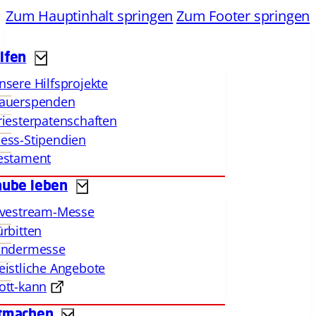
Zum Hauptinhalt springen
Zum Footer springen
lfen
nsere Hilfsprojekte
auerspenden
riesterpatenschaften
ess-Stipendien
estament
aube leben
ivestream-Messe
ürbitten
indermesse
eistliche Angebote
ott-kann
tmachen