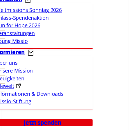
eltmissions Sonntag 2026
nlass-Spendenaktion
un for Hope 2026
eranstaltungen
oung Missio
formieren
ber uns
nsere Mission
euigkeiten
llewelt
nformationen & Downloads
issio-Stiftung
Jetzt spenden