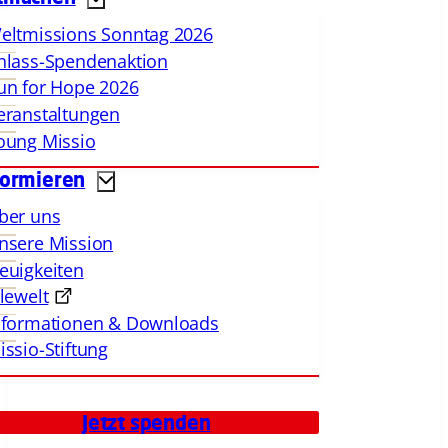
eltmissions Sonntag 2026
nlass-Spendenaktion
un for Hope 2026
eranstaltungen
oung Missio
formieren
ber uns
nsere Mission
euigkeiten
llewelt
nformationen & Downloads
issio-Stiftung
Jetzt spenden