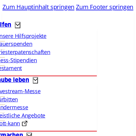
Zum Hauptinhalt springen
Zum Footer springen
lfen
nsere Hilfsprojekte
auerspenden
riesterpatenschaften
ess-Stipendien
estament
aube leben
ivestream-Messe
ürbitten
indermesse
eistliche Angebote
ott-kann
tmachen