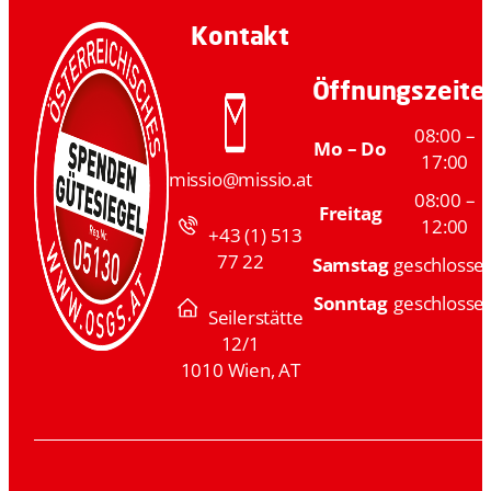
Kontakt
Öffnungszeite
08:00 –
Mo – Do
17:00
missio@missio.at
08:00 –
Freitag
12:00
+43 (1) 513
77 22
Samstag
geschlosse
Sonntag
geschlosse
Seilerstätte
12/1
1010 Wien, AT