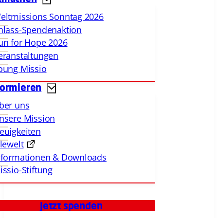
eltmissions Sonntag 2026
nlass-Spendenaktion
un for Hope 2026
eranstaltungen
oung Missio
formieren
ber uns
nsere Mission
euigkeiten
llewelt
nformationen & Downloads
issio-Stiftung
Jetzt spenden