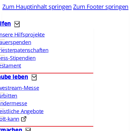
Zum Hauptinhalt springen
Zum Footer springen
lfen
nsere Hilfsprojekte
auerspenden
riesterpatenschaften
ess-Stipendien
estament
aube leben
ivestream-Messe
ürbitten
indermesse
eistliche Angebote
ott-kann
tmachen