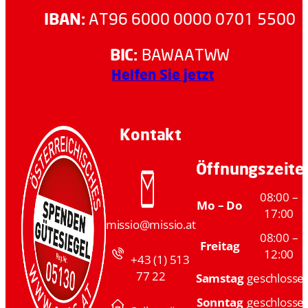
IBAN:
AT96 6000 0000 0701 5500
BIC:
BAWAATWW
Helfen Sie jetzt
Kontakt
Öffnungszeite
08:00 –
Mo – Do
17:00
missio@missio.at
08:00 –
Freitag
12:00
+43 (1) 513
77 22
Samstag
geschlosse
Sonntag
geschlosse